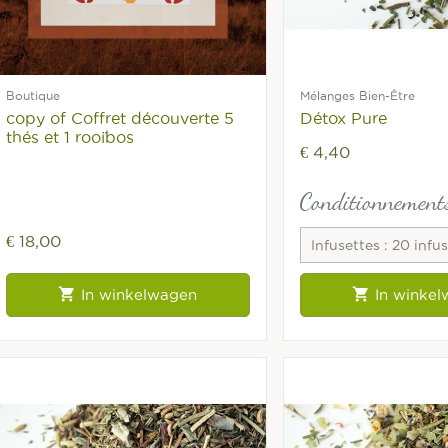
Boutique
Mélanges Bien-Être
copy of Coffret découverte 5
Détox Pure
thés et 1 rooïbos
€ 4,40
Conditionnement
€ 18,00
Infusettes : 20 infu
fraîcheur


In winkelwagen
In winke