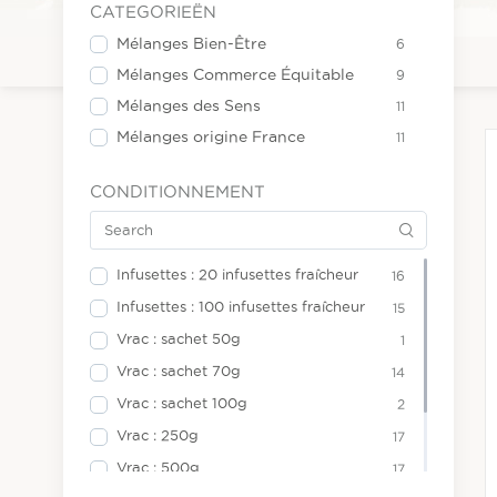
CATEGORIEËN
Mélanges Bien-Être
6
Mélanges Commerce Équitable
9
Mélanges des Sens
11
Mélanges origine France
11
CONDITIONNEMENT
Infusettes : 20 infusettes fraîcheur
16
Infusettes : 100 infusettes fraîcheur
15
Vrac : sachet 50g
1
Vrac : sachet 70g
14
Vrac : sachet 100g
2
Vrac : 250g
17
Vrac : 500g
17