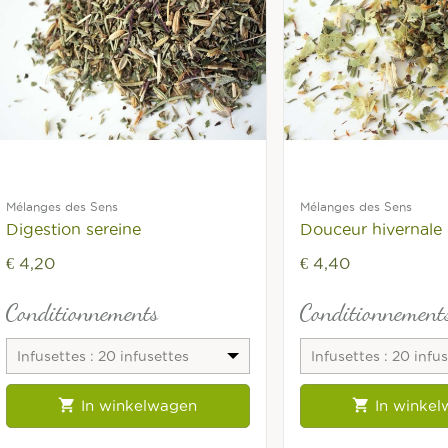
Mélanges des Sens
Mélanges des Sens
Digestion sereine
Douceur hivernale
€ 4,20
€ 4,40
Conditionnements
Conditionnement
Infusettes : 20 infusettes
Infusettes : 20 infu
fraîcheur
fraîcheur


In winkelwagen
In winke