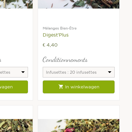
Mélanges Bien-Être
Digest'Plus
€ 4,40
s
Conditionnements
settes
Infusettes : 20 infusettes
fraîcheur

lwagen
In winkelwagen