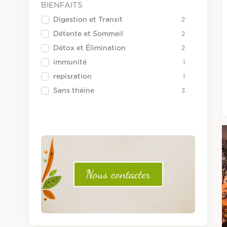
Vrac : 1kg
17
BIENFAITS
Boite métal cylindrique 25g
1
Digestion et Transit
2
Détente et Sommeil
2
Détox et Élimination
2
immunité
1
repisration
1
Sans théine
3
Nous contacter