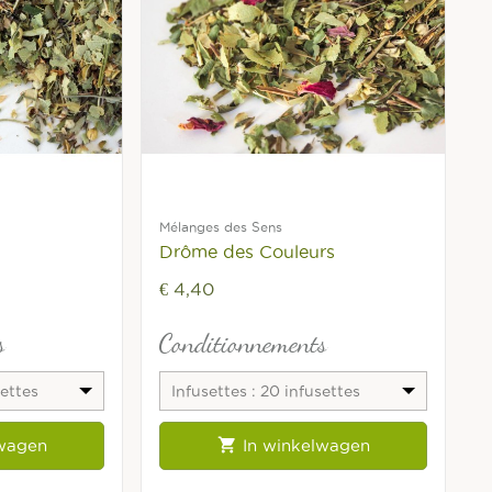
Mélanges des Sens
Drôme des Couleurs
€ 4,40
s
Conditionnements
settes
Infusettes : 20 infusettes
fraîcheur

lwagen
In winkelwagen