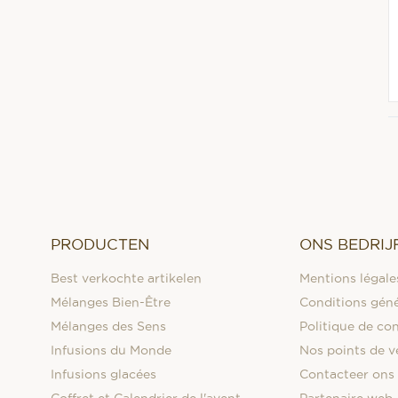
PRODUCTEN
ONS BEDRIJ
Best verkochte artikelen
Mentions légale
Mélanges Bien-Être
Conditions géné
Mélanges des Sens
Politique de con
Infusions du Monde
Nos points de v
Infusions glacées
Contacteer ons
Coffret et Calendrier de l'avent
Partenaire web