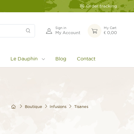
Order tracking
Sign in
My Cart
My Account
€ 0,00
Le Dauphin
Blog
Contact
Boutique
Infusions
Tisanes