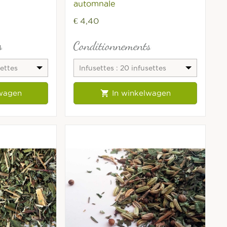
automnale
€ 4,40
s
Conditionnements
settes
Infusettes : 20 infusettes
fraîcheur

lwagen
In winkelwagen