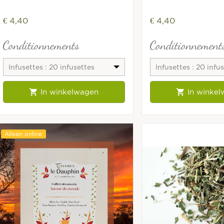
€ 4,40
€ 4,40
Conditionnements
Conditionnement
Infusettes : 20 infusettes
Infusettes : 20 infu
fraîcheur
fraîcheur


In winkelwagen
In winke
Alleen online