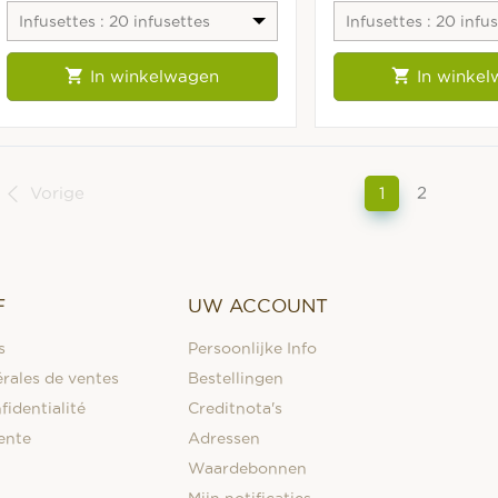
Infusettes : 20 infusettes
Infusettes : 20 infu
fraîcheur
fraîcheur


In winkelwagen
In winke
Vorige
1
2
F
UW ACCOUNT
s
Persoonlijke Info
rales de ventes
Bestellingen
fidentialité
Creditnota's
ente
Adressen
Waardebonnen
Mijn notificaties